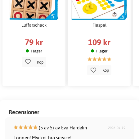
Luffarschack
Fiaspel
79 kr
109 kr
I lager
I lager
Köp
Köp
Recensioner
(5 av 5) av Eva Hardelin
2026-04-19
Toppen! Mycket bra service!