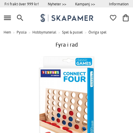
Information
Fri frakt över 999 kr!
Nyheter >>
Kampanj >>
Hem
>
Pyssla
>
Hobbymaterial
>
Spel & pussel
>
Övriga spel
Fyra i rad