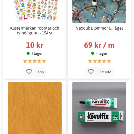
Klistermärken robotar och
Vaxduk Blommor & Fågel
rymdfigurer - 154 st
10 kr
69 kr / m
I lager
I lager
Köp
Se alla