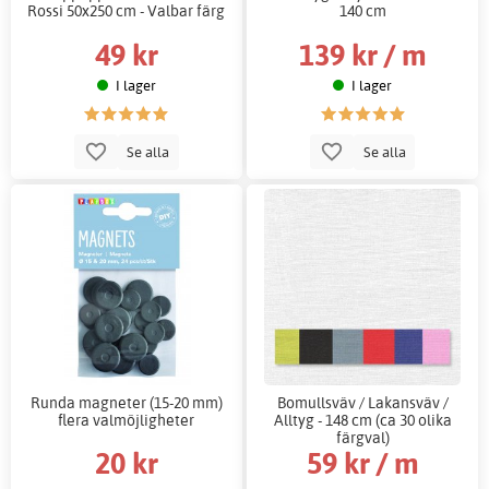
Rossi 50x250 cm - Valbar färg
140 cm
49 kr
139 kr / m
I lager
I lager
Se alla
Se alla
Runda magneter (15-20 mm)
Bomullsväv / Lakansväv /
flera valmöjligheter
Alltyg - 148 cm (ca 30 olika
färgval)
20 kr
59 kr / m