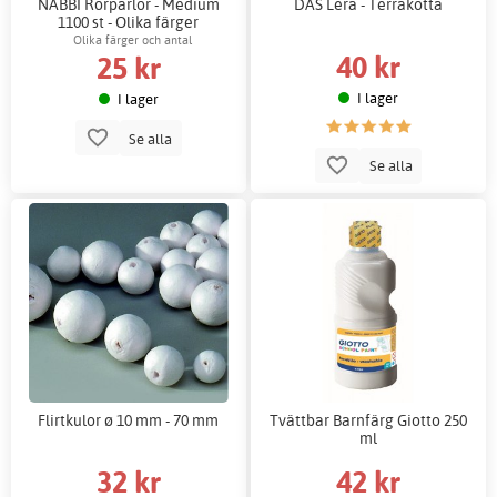
NABBI Rörpärlor - Medium
DAS Lera - Terrakotta
1100 st - Olika färger
Olika färger och antal
40 kr
25 kr
I lager
I lager
Se alla
Se alla
Flirtkulor ø 10 mm - 70 mm
Tvättbar Barnfärg Giotto 250
ml
32 kr
42 kr