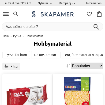
Information
Fri frakt över 999 kr!
Nyheter >>
Kampanj >>
Hem
>
Pyssla
>
Hobbymaterial
Hobbymaterial
Pyssel för barn
Dekorstommar
Lera, formmaterial & täljste
Filter