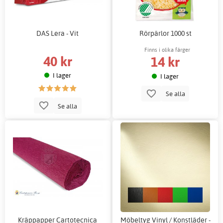
DAS Lera - Vit
Rörpärlor 1000 st
Finns i olika färger
40 kr
14 kr
I lager
I lager
Se alla
Se alla
Kräppapper Cartotecnica
Möbeltyg Vinyl / Konstläder -