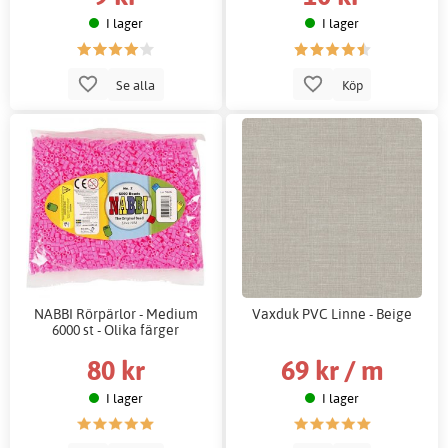
I lager
I lager
Se alla
Köp
NABBI Rörpärlor - Medium
Vaxduk PVC Linne - Beige
6000 st - Olika färger
80 kr
69 kr / m
I lager
I lager