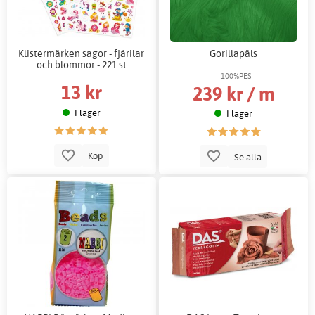
Klistermärken sagor - fjärilar
Gorillapäls
och blommor - 221 st
100%PES
13 kr
239 kr / m
I lager
I lager
Köp
Se alla