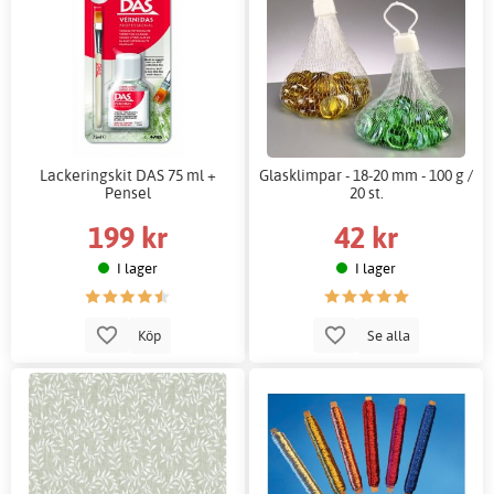
Lackeringskit DAS 75 ml +
Glasklimpar - 18-20 mm - 100 g /
Pensel
20 st.
199 kr
42 kr
I lager
I lager
Köp
Se alla