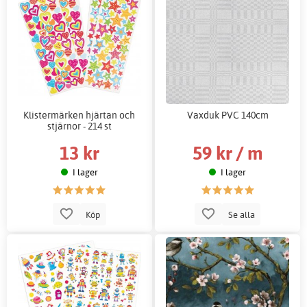
Klistermärken hjärtan och
Vaxduk PVC 140cm
stjärnor - 214 st
13 kr
59 kr / m
I lager
I lager
Köp
Se alla