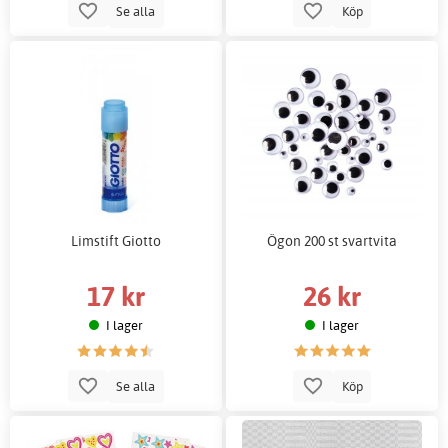
Se alla
Köp
Limstift Giotto
Ögon 200 st svartvita
17 kr
26 kr
I lager
I lager
Se alla
Köp