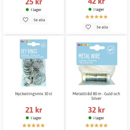
42 kr
25 kr
I lager
I lager
Se alla
Se alla
Nyckelringsmix 30 st
Metalltråd 80 m - Guld och
Silver
21 kr
32 kr
I lager
I lager