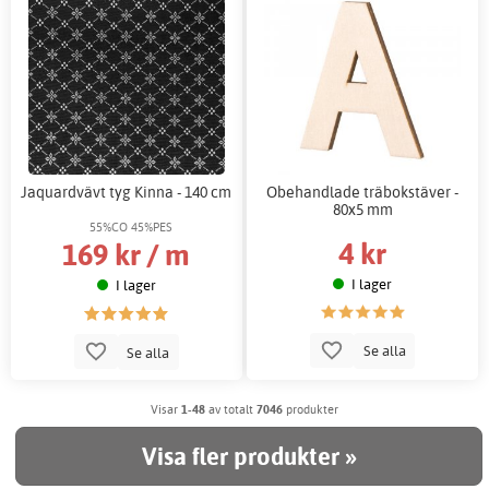
Jaquardvävt tyg Kinna - 140 cm
Obehandlade träbokstäver -
80x5 mm
55%CO 45%PES
4 kr
169 kr / m
I lager
I lager
Se alla
Se alla
Visar
1-48
av totalt
7046
produkter
Visa fler produkter »