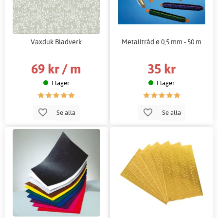
Vaxduk Bladverk
Metalltråd ø 0,5 mm - 50 m
69 kr / m
35 kr
I lager
I lager
Se alla
Se alla