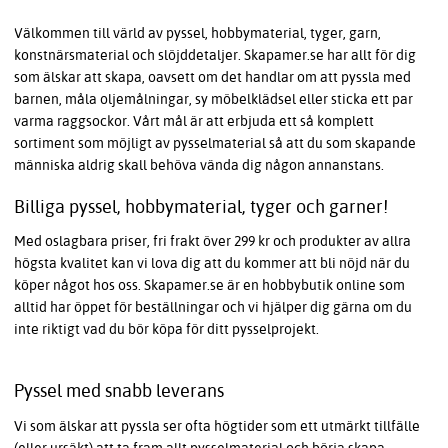
Välkommen till värld av pyssel, hobbymaterial, tyger, garn,
konstnärsmaterial och slöjddetaljer. Skapamer.se har allt för dig
som älskar att skapa, oavsett om det handlar om att pyssla med
barnen, måla oljemålningar, sy möbelklädsel eller sticka ett par
varma raggsockor. Vårt mål är att erbjuda ett så komplett
sortiment som möjligt av pysselmaterial så att du som skapande
människa aldrig skall behöva vända dig någon annanstans.
Billiga pyssel, hobbymaterial, tyger och garner!
Med oslagbara priser, fri frakt över 299 kr och produkter av allra
högsta kvalitet kan vi lova dig att du kommer att bli nöjd när du
köper något hos oss. Skapamer.se är en hobbybutik online som
alltid har öppet för beställningar och vi hjälper dig gärna om du
inte riktigt vad du bör köpa för ditt pysselprojekt.
Pyssel med snabb leverans
Vi som älskar att pyssla ser ofta högtider som ett utmärkt tillfälle