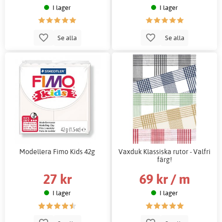
I lager
I lager
Se alla
Se alla
Modellera Fimo Kids 42g
Vaxduk Klassiska rutor - Valfri
färg!
27 kr
69 kr / m
I lager
I lager