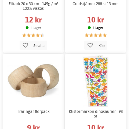
Filtark 20 x 30 cm - 145g / m²
Guldstjärnor 288 st 13 mm
100% viskos
12 kr
10 kr
I lager
I lager
Se alla
Köp
Träringar flerpack
Klistermärken dinosaurier - 98
st
9 kr
10 kr