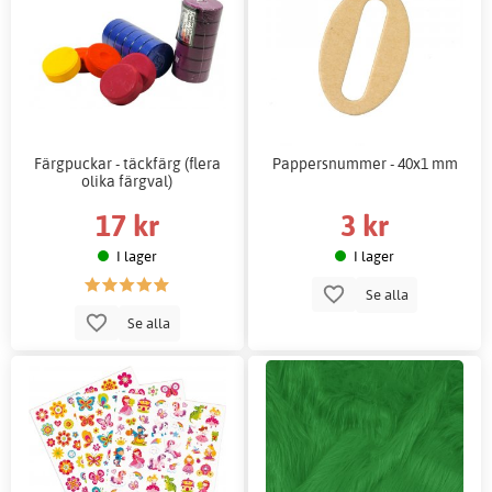
Färgpuckar - täckfärg (flera
Pappersnummer - 40x1 mm
olika färgval)
17 kr
3 kr
I lager
I lager
Se alla
Se alla