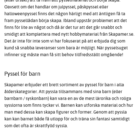
(eller ursäkt) att ta fram allt pysselmaterial och börja skapa.
Oavsett om det handlar om julpyssel, påskpyssel eller
halloweenpyssel finns det någon härligt med att äntligen få ta
fram pyssellådan börja skapa. Ibland uppstår problemet att det
finns för lite av något och då är det tur att det går snabbt och
smidigt att komplettera med nytt hobbymaterial från Skapamer.se.
Det är inte för inte som vi har fokuserat på att erbjuda dig som
kund så snabba leveranser som bara är möjligt. När pysselsuget
infinner sig måste man få sitt behov tillfredsställt omgående!
Pyssel för barn
Skapamer erbjuder ett brett sortiment av pyssel för barn i alla
ålderskategorier. Att pyssla tillsammans med sina barn (eller
barnbarn / syskonbarn) kan vara en av de mest lärorika och roliga
sysslorna som finns tycker vi. Barnen kan utforska material och hur
man med dessa kan skapa figurer och former. Genom att pyssla
kan kan barnet både få utlopp för och träna sin fantasi samtidigt
som det ofta är skrattfylld syssla.