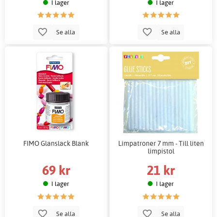
I lager
I lager
Se alla
Se alla
FIMO Glanslack Blank
Limpatroner 7 mm - Till liten
limpistol
69 kr
21 kr
I lager
I lager
Se alla
Se alla