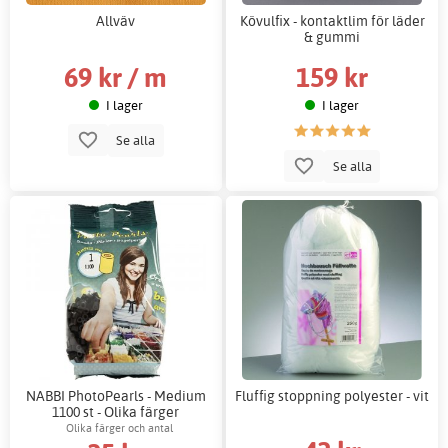
Allväv
Kövulfix - kontaktlim för läder
& gummi
69 kr / m
159 kr
I lager
I lager
Se alla
Se alla
NABBI PhotoPearls - Medium
Fluffig stoppning polyester - vit
1100 st - Olika färger
Olika färger och antal