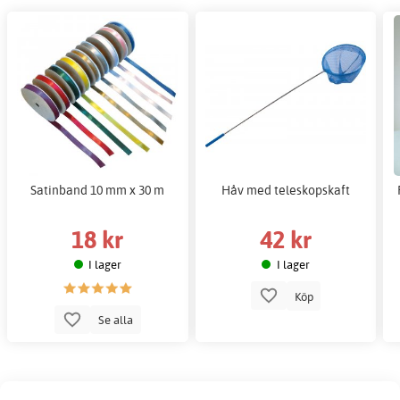
Satinband 10 mm x 30 m
Håv med teleskopskaft
18 kr
42 kr
I lager
I lager
Köp
Se alla