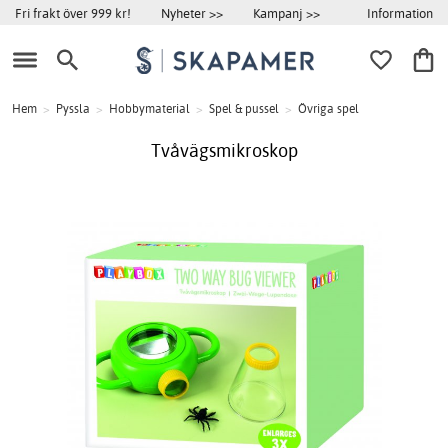
Information
Fri frakt över 999 kr!
Nyheter >>
Kampanj >>
Hem
>
Pyssla
>
Hobbymaterial
>
Spel & pussel
>
Övriga spel
Tvåvägsmikroskop