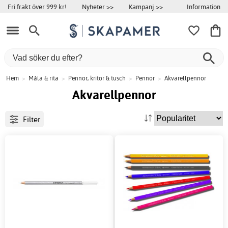
Information
Fri frakt över 999 kr!
Nyheter >>
Kampanj >>
Hem
>
Måla & rita
>
Pennor, kritor & tusch
>
Pennor
>
Akvarellpennor
Akvarellpennor
Filter