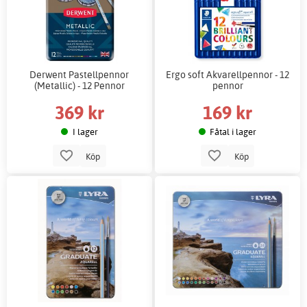
Derwent Pastellpennor
Ergo soft Akvarellpennor - 12
(Metallic) - 12 Pennor
pennor
369 kr
169 kr
I lager
Fåtal i lager
Köp
Köp