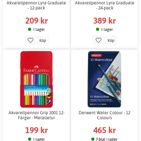
Akvarellpennor Lyra Graduate
Akvarellpennor Lyra Graduate
- 12-pack
- 24-pack
209 kr
389 kr
I lager
I lager
Köp
Köp
Akvarellpennor Grip 2001 12-
Derwent Water Colour - 12
Färger - Metalletui
Colours
199 kr
465 kr
I lager
Fåtal i lager