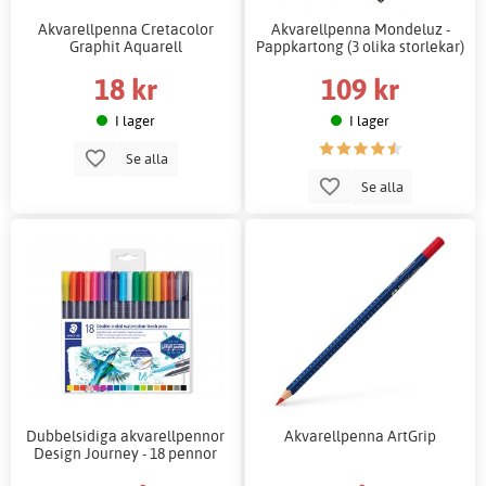
Akvarellpenna Cretacolor
Akvarellpenna Mondeluz -
Graphit Aquarell
Pappkartong (3 olika storlekar)
18 kr
109 kr
I lager
I lager
Se alla
Se alla
Dubbelsidiga akvarellpennor
Akvarellpenna ArtGrip
Design Journey - 18 pennor