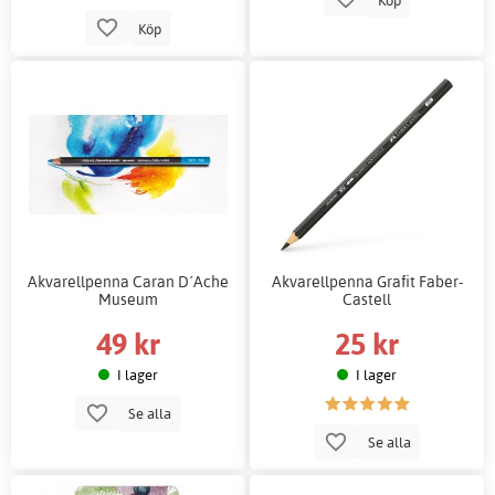
Köp
Akvarellpenna Caran D´Ache
Akvarellpenna Grafit Faber-
Museum
Castell
49 kr
25 kr
I lager
I lager
Se alla
Se alla