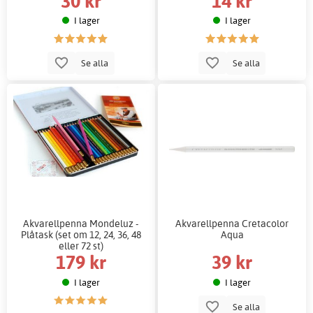
30 kr
14 kr
I lager
I lager
Se alla
Se alla
Akvarellpenna Mondeluz -
Akvarellpenna Cretacolor
Plåtask (set om 12, 24, 36, 48
Aqua
eller 72 st)
179 kr
39 kr
I lager
I lager
Se alla