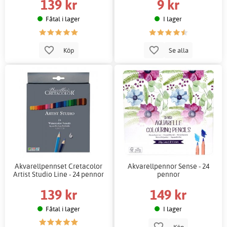
139 kr
9 kr
Fåtal i lager
I lager
Köp
Se alla
Akvarellpennset Cretacolor
Akvarellpennor Sense - 24
Artist Studio Line - 24 pennor
pennor
139 kr
149 kr
Fåtal i lager
I lager
Köp