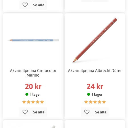
Se alla
Akvarellpenna Cretacolor
Akvarellpenna Albrecht Dürer
Marino
20 kr
24 kr
I lager
I lager
Se alla
Se alla