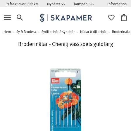
Information
Fri frakt över 999 kr!
Nyheter >>
Kampanj >>
Hem
>
Sy & Brodera
>
Sytillbehör & sybehör
>
Nålar & tillbehör
>
Broderinåla
Broderinålar - Chenilj vass spets guldfärg