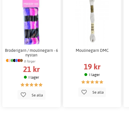
Broderigarn / moulinegarn - 6
Moulinegarn DMC
nystan
8 färger
19 kr
21 kr
I lager
I lager
Se alla
Se alla