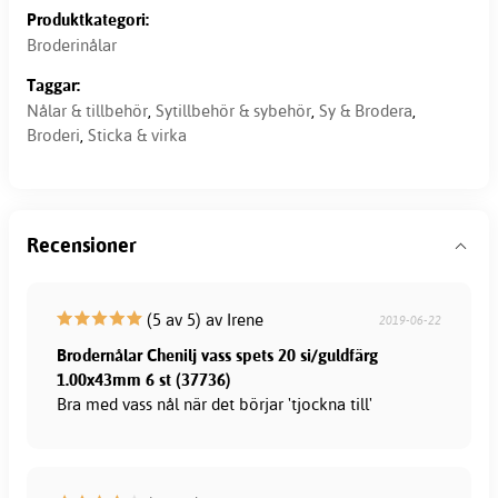
Produktkategori:
Broderinålar
Taggar:
Nålar & tillbehör
,
Sytillbehör & sybehör
,
Sy & Brodera
,
Broderi
,
Sticka & virka
Recensioner
(5 av 5) av Irene
2019-06-22
Brodernålar Chenilj vass spets 20 si/guldfärg
1.00x43mm 6 st (37736)
Bra med vass nål när det börjar 'tjockna till'