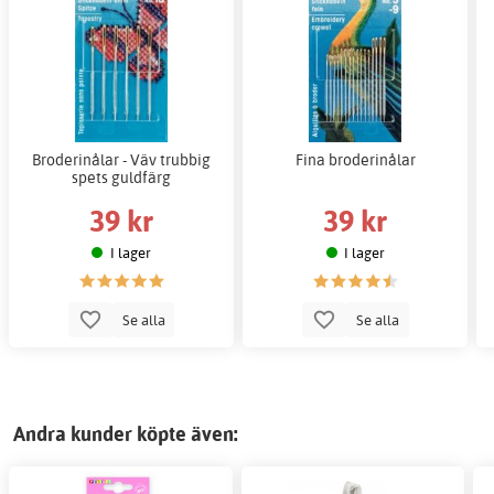
Broderinålar - Väv trubbig
Fina broderinålar
spets guldfärg
39 kr
39 kr
I lager
I lager
Se alla
Se alla
Andra kunder köpte även: