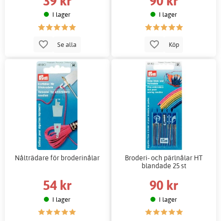
39 kr
90 kr
I lager
I lager
Se alla
Köp
Nålträdare för broderinålar
Broderi- och pärlnålar HT
blandade 25 st
54 kr
90 kr
I lager
I lager