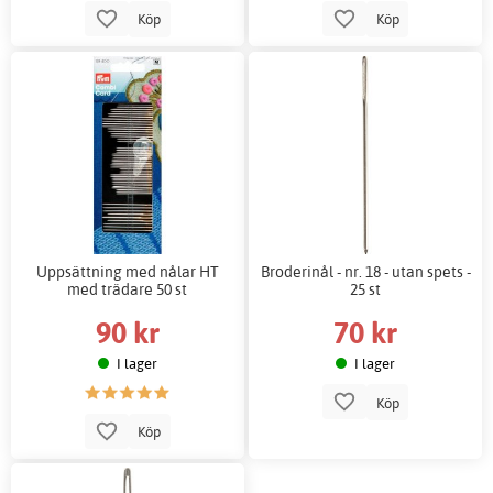
Köp
Köp
Uppsättning med nålar HT
Broderinål - nr. 18 - utan spets -
med trädare 50 st
25 st
90 kr
70 kr
I lager
I lager
Köp
Köp