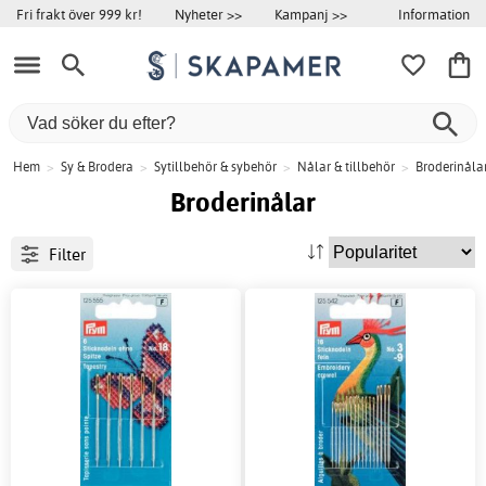
Information
Fri frakt över 999 kr!
Nyheter >>
Kampanj >>
Hem
>
Sy & Brodera
>
Sytillbehör & sybehör
>
Nålar & tillbehör
>
Broderinåla
Broderinålar
Filter