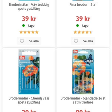
Broderinålar - Väv trubbig
Fina broderinålar
spets guldfärg
39 kr
39 kr
I lager
I lager
Se alla
Se alla
Broderinålar - Chenilj vass
Broderinålar - blandade 16 st
spets guldfärg
satm trädare