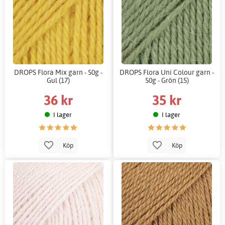
DROPS Flora Mix garn - 50g -
DROPS Flora Uni Colour garn -
Gul (17)
50g - Grön (15)
36 kr
35 kr
I lager
I lager
Köp
Köp