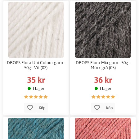
DROPS Flora Uni Colour garn -
DROPS Flora Mix garn - 50g -
50g - Vit (02)
Mörk grå (05)
35 kr
36 kr
I lager
I lager
Köp
Köp