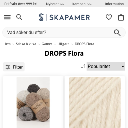
Information
Fri frakt över 999 kr!
Nyheter >>
Kampanj >>
Hem
>
Sticka & virka
>
Garner
>
Ullgarn
>
DROPS Flora
DROPS Flora
Filter