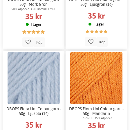
50g - Mörk Grön
50g - Ljusgrön (16)
50% Alpacka 33% Bomull 17% Ull
35 kr
35 kr
I lager
I lager
Köp
Köp
DROPS Flora Uni Colour garn -
DROPS Flora Uni Colour garn -
50g - Ljusblå (14)
50g - Mandarin
65% Ull 35% Alpacka
35 kr
35 kr