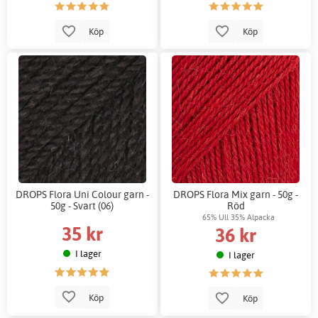
Köp
Köp
DROPS Flora Uni Colour garn -
DROPS Flora Mix garn - 50g -
50g - Svart (06)
Röd
65% Ull 35% Alpacka
35 kr
36 kr
I lager
I lager
Köp
Köp