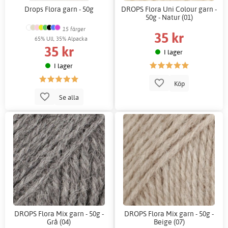
Drops Flora garn - 50g
DROPS Flora Uni Colour garn -
50g - Natur (01)
15 färger
35 kr
65% Ull, 35% Alpacka
35 kr
I lager
I lager
Köp
Se alla
DROPS Flora Mix garn - 50g -
DROPS Flora Mix garn - 50g -
Grå (04)
Beige (07)