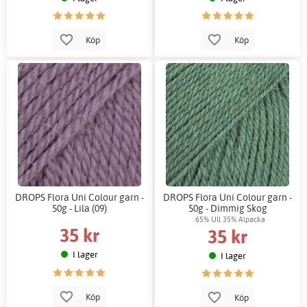
Köp
Köp
DROPS Flora Uni Colour garn -
DROPS Flora Uni Colour garn -
50g - Lila (09)
50g - Dimmig Skog
65% Ull 35% Alpacka
35 kr
35 kr
I lager
I lager
Köp
Köp