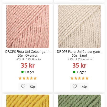
DROPS Flora Uni Colour garn -
DROPS Flora Uni Colour garn -
50g - Ökenros
50g - Sand
65% Ull 35% Alpacka
65% Ull 35% Alpacka
35 kr
35 kr
I lager
I lager
Köp
Köp