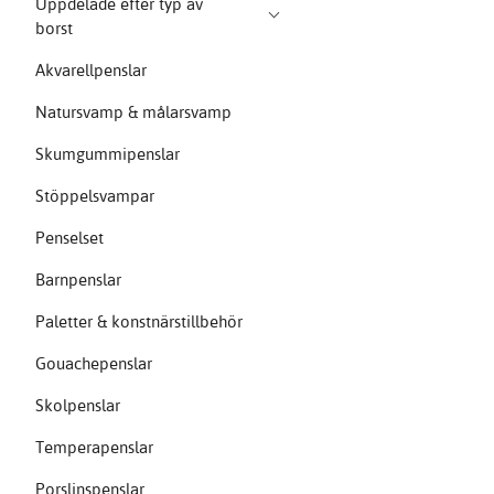
Uppdelade efter typ av
borst
Akvarellpenslar
Natursvamp & målarsvamp
Skumgummipenslar
Stöppelsvampar
Penselset
Barnpenslar
Paletter & konstnärstillbehör
Gouachepenslar
Skolpenslar
Temperapenslar
Porslinspenslar