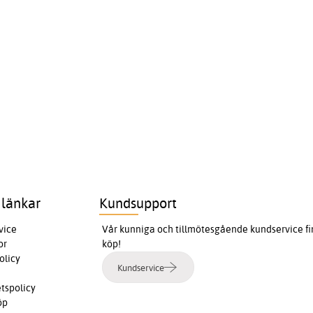
 länkar
Kundsupport
vice
Vår kunniga och tillmötesgående kundservice finn
or
köp!
olicy
Kundservice
etspolicy
öp