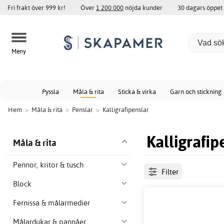
Fri frakt över 999 kr!
Över
1 200 000
nöjda kunder
30 dagars öppet
Meny
Pyssla
Måla & rita
Sticka & virka
Garn och stickning
Hem
>
Måla & rita
>
Penslar
>
Kalligrafipenslar
Kalligrafip
Måla & rita
Pennor, kritor & tusch
Filter
Block
Fernissa & målarmedier
Målardukar & pannåer