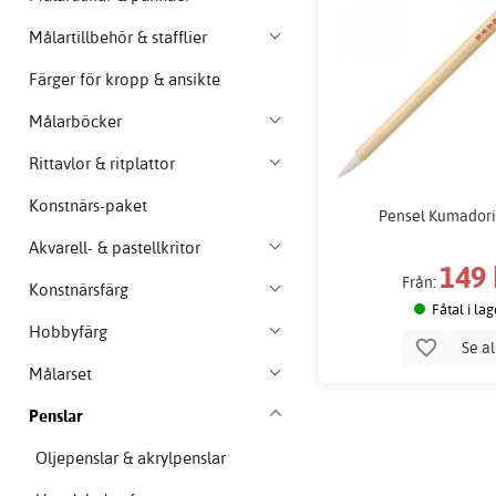
Målartillbehör & stafflier
Färger för kropp & ansikte
Målarböcker
Rittavlor & ritplattor
Konstnärs-paket
Pensel Kumadori 
Akvarell- & pastellkritor
149 
Från:
Konstnärsfärg
Fåtal i lag
Hobbyfärg
Se a
Målarset
Penslar
Oljepenslar & akrylpenslar