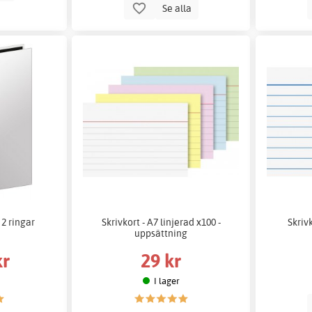
Se alla
2 ringar
Skrivkort - A7 linjerad x100 -
Skrivk
uppsättning
kr
29 kr
I lager