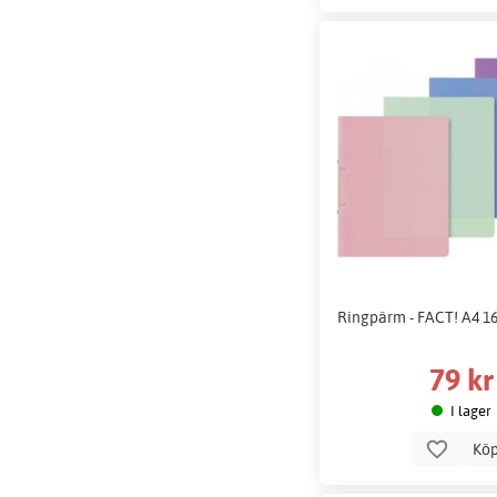
Ringpärm - FACT! A4 1
79 kr
I lager
Kö