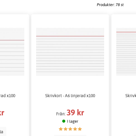
Produkter: 78 st
erad x100
Skrivkort - A6 linjerad x100
Skrivk
kr
39 kr
Från:
I lager
lla