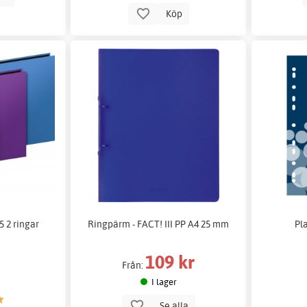
Köp
 2 ringar
Ringpärm - FACT! III PP A4 25 mm
Pl
109 kr
Från:
I lager
Se alla