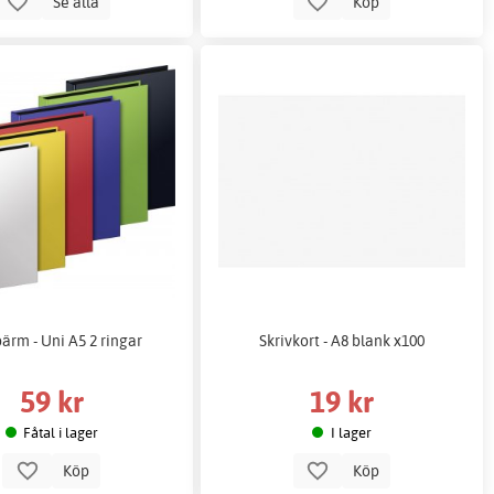
Se alla
Köp
ärm - Uni A5 2 ringar
Skrivkort - A8 blank x100
59 kr
19 kr
Fåtal i lager
I lager
Köp
Köp