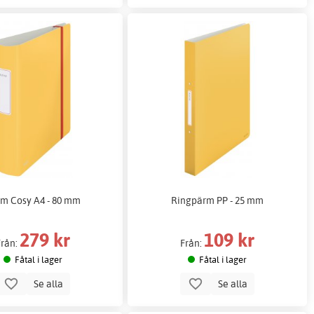
m Cosy A4 - 80 mm
Ringpärm PP - 25 mm
279 kr
109 kr
Från:
Från:
Fåtal i lager
Fåtal i lager
Se alla
Se alla