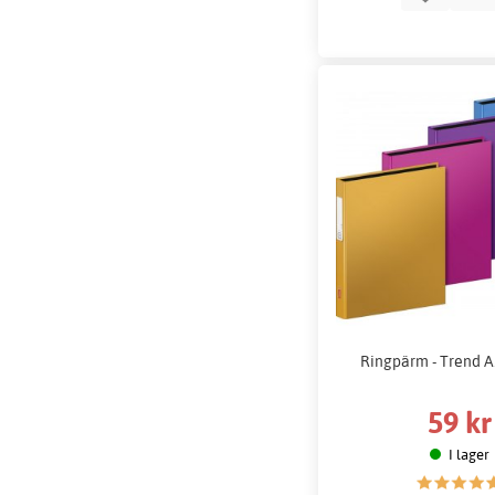
Ringpärm - Trend A5
59 kr
I lager