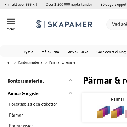
Fri frakt över 999 kr!
Över
1 200 000
nöjda kunder
30 dagars öppet
Meny
Pyssla
Måla & rita
Sticka & virka
Garn och stickning
Hem
>
Kontorsmaterial
>
Pärmar & register
Pärmar & r
Kontorsmaterial
Pärmar & register
Pärmar
Försättsblad och etiketter
Pärmar
Pärmregister