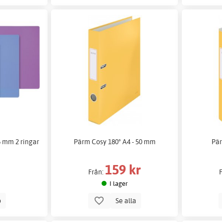
6 mm 2 ringar
Pärm Cosy 180° A4 - 50 mm
Pär
159 kr
Från:
I lager
p
Se alla