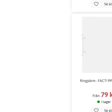
Se a
Ringpärm - FACT! P
79 
Från:
I lager
Se a