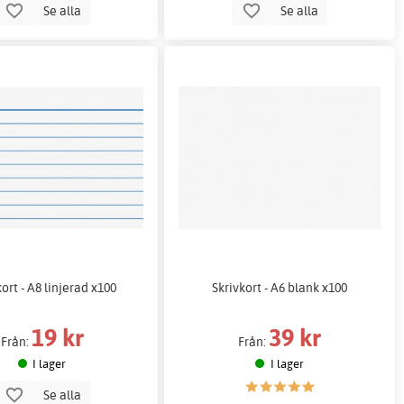
Se alla
Se alla
ort - A8 linjerad x100
Skrivkort - A6 blank x100
19 kr
39 kr
Från:
Från:
I lager
I lager
Se alla