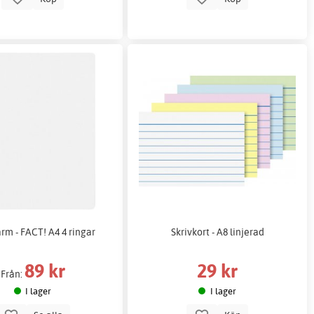
rm - FACT! A4 4 ringar
Skrivkort - A8 linjerad
89 kr
29 kr
Från:
I lager
I lager