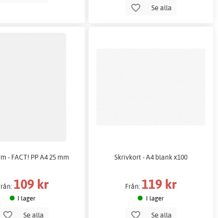
Se alla
m - FACT! PP A4 25 mm
Skrivkort - A4 blank x100
109 kr
119 kr
Från:
Från:
I lager
I lager
Se alla
Se alla