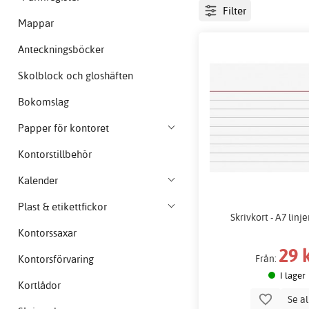
Filter
Mappar
Anteckningsböcker
Skolblock och gloshäften
Bokomslag
Papper för kontoret
Kontorstillbehör
Kalender
Plast & etikettfickor
Skrivkort - A7 linj
Kontorssaxar
29 
Kontorsförvaring
Från:
I lager
Kortlådor
Se a