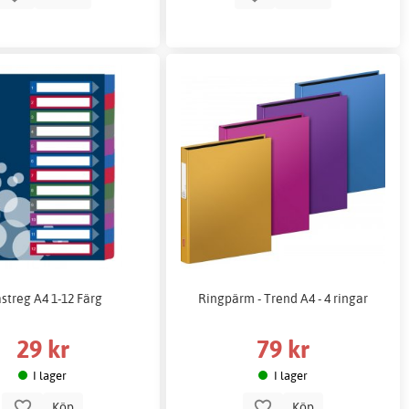
astreg A4 1-12 Färg
Ringpärm - Trend A4 - 4 ringar
29 kr
79 kr
I lager
I lager
Köp
Köp