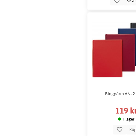
Se a
Ringpärm A6 - 2 
119 k
I lager
Kö