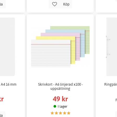
lla
Köp
P A4 16 mm
Skrivkort - A6 linjerad x100 -
Ringpär
uppsättning
kr
49 kr
I lager
lla