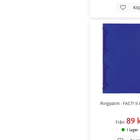
Kö
Ringpärm - FACT! II 
89 
Från:
I lager