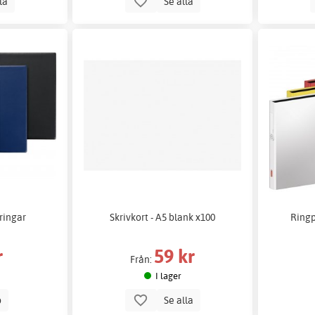
lla
Se alla
ringar
Skrivkort - A5 blank x100
Ringp
r
59 kr
Från:
I lager
p
Se alla