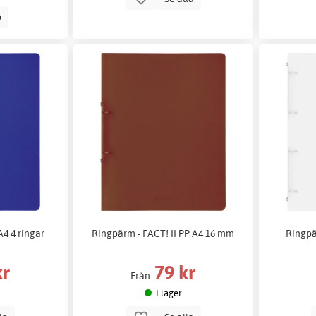
p
A4 4 ringar
Ringpärm - FACT! II PP A4 16 mm
Ringpä
kr
79 kr
Från:
I lager