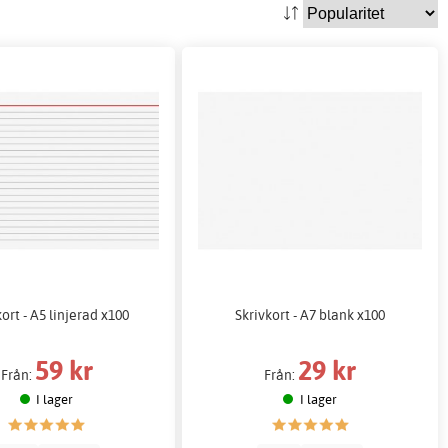
ort - A5 linjerad x100
Skrivkort - A7 blank x100
59 kr
29 kr
Från:
Från:
I lager
I lager