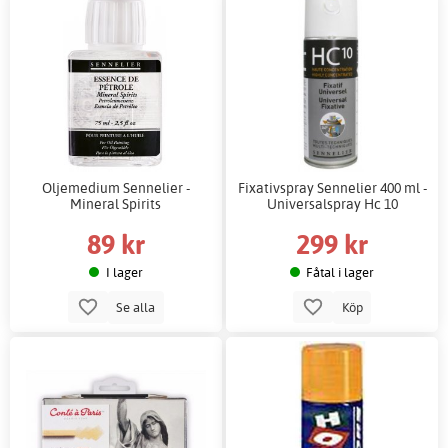
Oljemedium Sennelier -
Fixativspray Sennelier 400 ml -
Mineral Spirits
Universalspray Hc 10
89 kr
299 kr
I lager
Fåtal i lager
Se alla
Köp