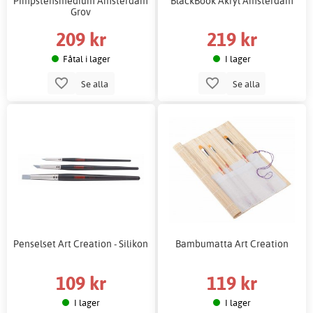
Pimpstensmedium Amsterdam
BlackBook Akryl Amsterdam
Grov
209 kr
219 kr
Fåtal i lager
I lager
Se alla
Se alla
Penselset Art Creation - Silikon
Bambumatta Art Creation
109 kr
119 kr
I lager
I lager