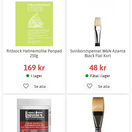
Ritblock Hahnemühle Penpad
Svinborstspensel W&N Azanta
250g
Black Flat Kort
169 kr
48 kr
I lager
Fåtal i lager
Se alla
Se alla