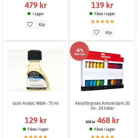
479 kr
139 kr
I lager
Fåtal i lager
Köp
Köp
-8%
TOM 31/8
Gum Arabic W&N - 75 ml
Akrylfärgsset Amsterdam 20
ml - 24 tuber
129 kr
468 kr
509 kr
Fåtal i lager
Fåtal i lager