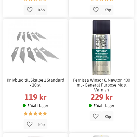
Köp
Köp
Knivblad till Skalpell Standard
Fernissa Winsor & Newton 400
- 10 st
ml - General Purpose Matt
Varnish
119 kr
229 kr
Fåtal i lager
Fåtal i lager
Köp
Köp