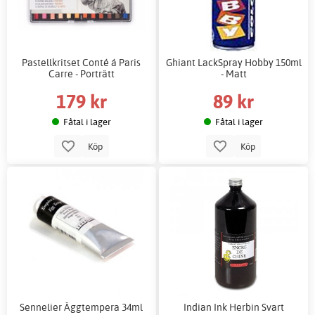
Pastellkritset Conté á Paris
Ghiant LackSpray Hobby 150ml
Carre - Porträtt
- Matt
179 kr
89 kr
Fåtal i lager
Fåtal i lager
Köp
Köp
Sennelier Äggtempera 34ml
Indian Ink Herbin Svart