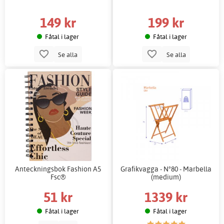
149 kr
199 kr
Fåtal i lager
Fåtal i lager
Se alla
Se alla
Anteckningsbok Fashion A5
Grafikvagga - N°80 - Marbella
Fsc®
(medium)
51 kr
1339 kr
Fåtal i lager
Fåtal i lager