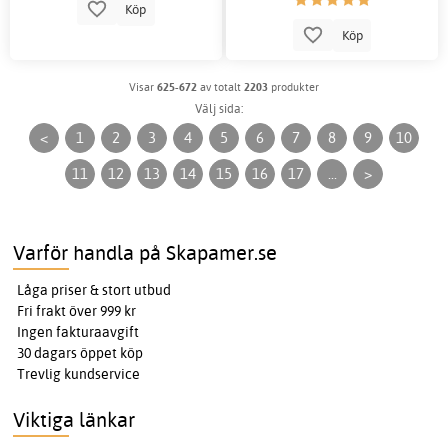
Köp
Köp
Visar
625-672
av totalt
2203
produkter
Välj sida:
<
1
2
3
4
5
6
7
8
9
10
11
12
13
14
15
16
17
...
>
Varför handla på Skapamer.se
Låga priser & stort utbud
Fri frakt över 999 kr
Ingen fakturaavgift
30 dagars öppet köp
Trevlig kundservice
Viktiga länkar