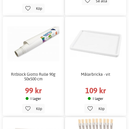
Se alla
Köp
Ritblock Giotto Rulle 90g
Målarbricka - vit
50x500 cm
99 kr
109 kr
I lager
I lager
Köp
Köp