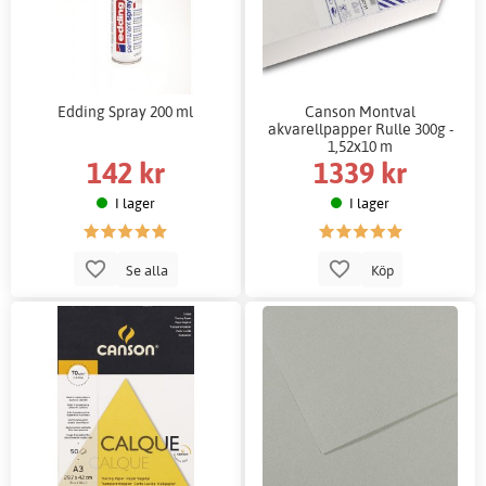
Edding Spray 200 ml
Canson Montval
akvarellpapper Rulle 300g -
1,52x10 m
142 kr
1339 kr
I lager
I lager
Se alla
Köp