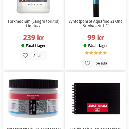
Torkmedium (Längre torktid)
Syntetpensel Aquafine 21 One
Liquitex
Stroke - Nr 1.5"
239 kr
99 kr
Fåtal i lager
Fåtal i lager
Se alla
Se alla