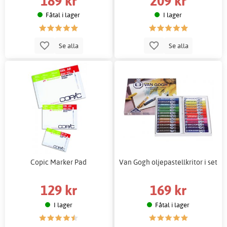
189 kr
209 kr
Fåtal i lager
I lager
Se alla
Se alla
Copic Marker Pad
Van Gogh oljepastellkritor i set
129 kr
169 kr
I lager
Fåtal i lager