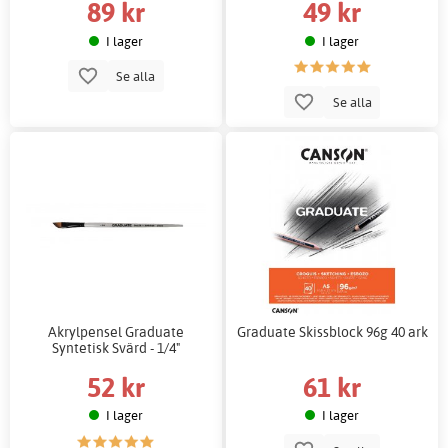
89 kr
49 kr
I lager
I lager
Se alla
Se alla
Akrylpensel Graduate
Graduate Skissblock 96g 40 ark
Syntetisk Svärd - 1/4"
52 kr
61 kr
I lager
I lager