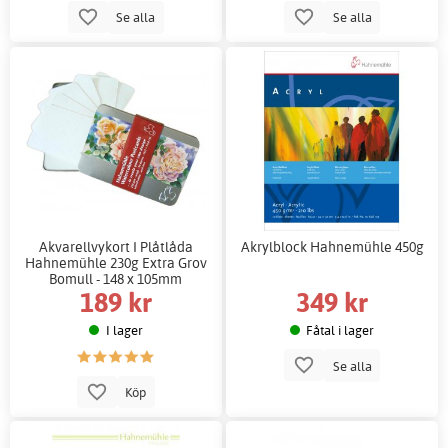
Se alla
Se alla
Akvarellvykort I Plåtlåda
Akrylblock Hahnemühle 450g
Hahnemühle 230g Extra Grov
Bomull - 148 x 105mm
189 kr
349 kr
I lager
Fåtal i lager
Se alla
Köp