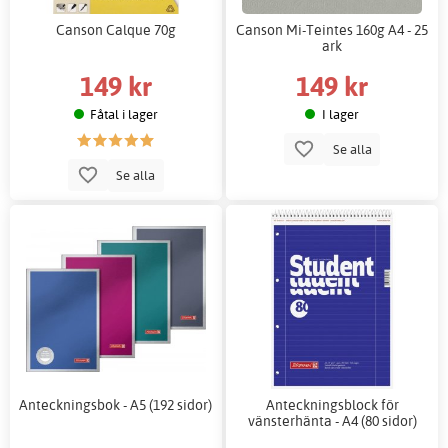
Canson Calque 70g
Canson Mi-Teintes 160g A4 - 25
ark
149 kr
149 kr
Fåtal i lager
I lager
Se alla
Se alla
Anteckningsbok - A5 (192 sidor)
Anteckningsblock för
vänsterhänta - A4 (80 sidor)