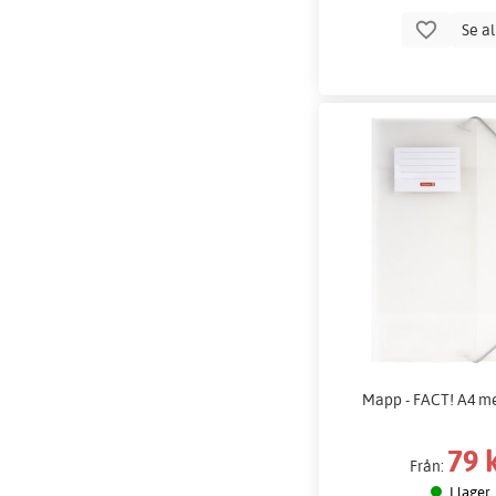
Se a
Mapp - FACT! A4 me
79 
Från:
I lager