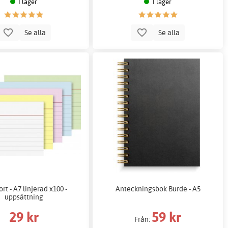
I lager
I lager
Se alla
Se alla
ort - A7 linjerad x100 -
Anteckningsbok Burde - A5
uppsättning
29 kr
59 kr
Från: