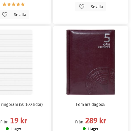
Se alla
Se alla
ll ringpräm (50-100 sidor)
Fem års-dagbok
19 kr
289 kr
Från:
Från:
I lager
I lager