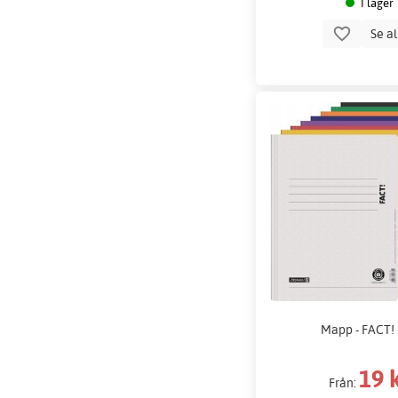
I lager
Se a
Mapp - FACT! 
19 
Från: