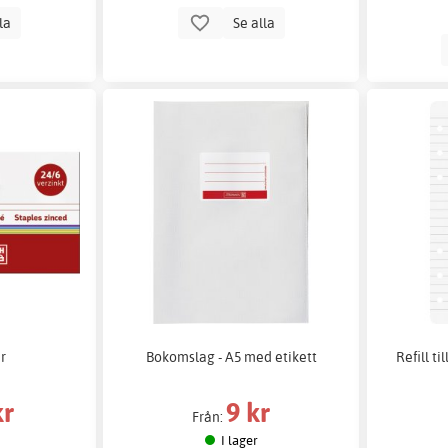
lla
Se alla
r
Bokomslag - A5 med etikett
Refill ti
kr
9 kr
Från:
I lager