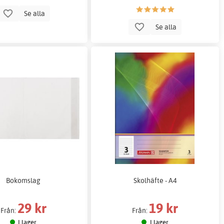
Se alla
Se alla
Bokomslag
Skolhäfte - A4
29 kr
19 kr
Från:
Från:
I lager
I lager