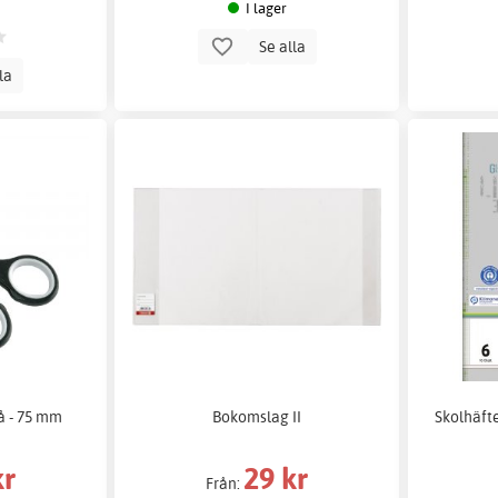
I lager
Se alla
lla
å - 75 mm
Bokomslag II
Skolhäft
kr
29 kr
Från: