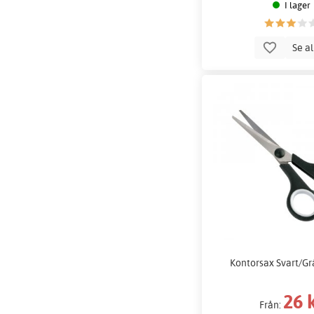
I lager
Se a
Kontorsax Svart/Gr
26 
Från: