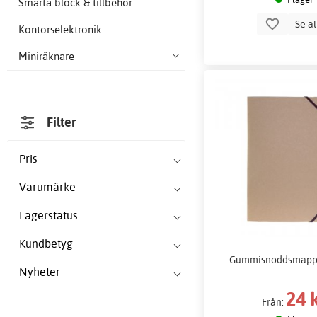
Smarta block & tillbehör
Se a
Kontorselektronik
Miniräknare
Filter
Pris
Varumärke
Lagerstatus
Kundbetyg
Gummisnoddsmapp 
Nyheter
24 
Från: