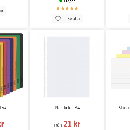
I lager
lla
Se alla
I A4
Plastfickor A4
Skrivk
kr
21 kr
Från: