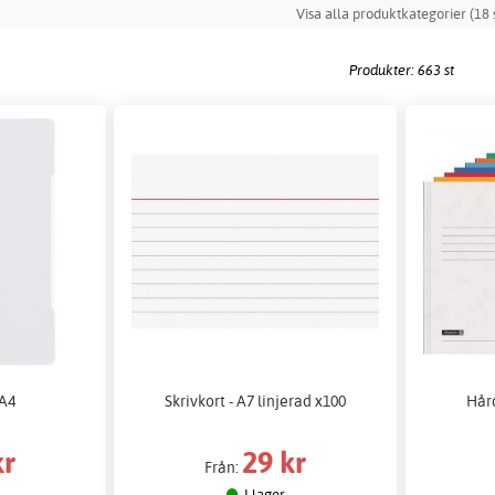
Visa alla produktkategorier (18 s
Produkter: 663 st
 A4
Skrivkort - A7 linjerad x100
Hår
kr
29 kr
Från:
I lager