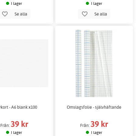
I lager
I lager
Se alla
Se alla
vkort - A6 blank x100
Omslagsfolie - självhäftande
39 kr
39 kr
Från:
Från:
I lager
I lager