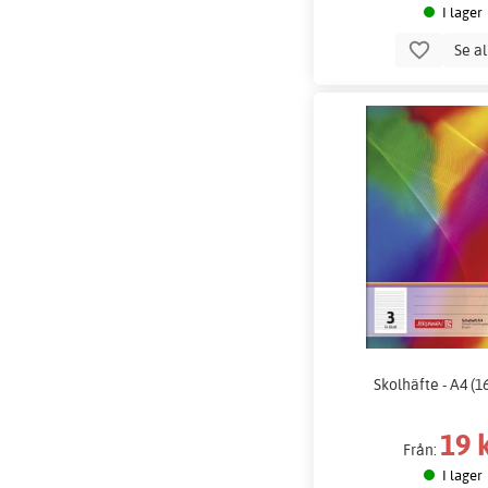
I lager
Se a
Skolhäfte - A4 (16
19 
Från:
I lager