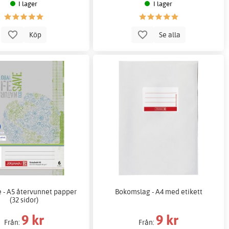
I lager
I lager
Köp
Se alla
e - A5 återvunnet papper
Bokomslag - A4 med etikett
(32 sidor)
9 kr
9 kr
Från:
Från: