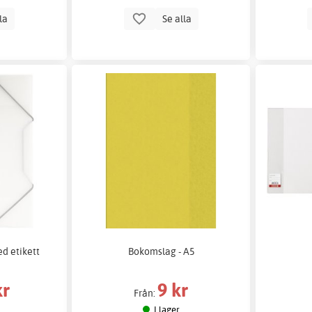
lla
Se alla
d etikett
Bokomslag - A5
kr
9 kr
Från:
I lager