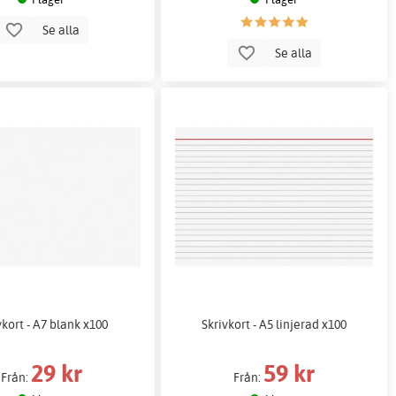
Se alla
Se alla
vkort - A7 blank x100
Skrivkort - A5 linjerad x100
29 kr
59 kr
Från:
Från: