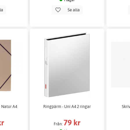
lla
Se alla
Natur A4
Ringpärm - Uni A4 2 ringar
Skri
kr
79 kr
Från: