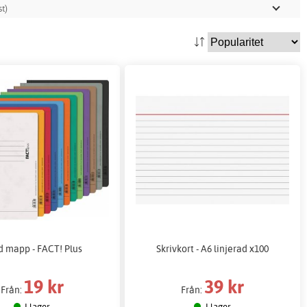
t)
d mapp - FACT! Plus
Skrivkort - A6 linjerad x100
19 kr
39 kr
Från:
Från:
I lager
I lager