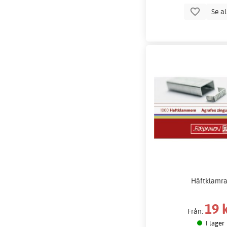
Se a
Häftklamra
19 
Från:
I lager