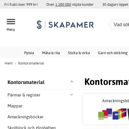
Fri frakt över 999 kr!
Över
1 200 000
nöjda kunder
30 dagars öppet
Meny
Pyssla
Måla & rita
Sticka & virka
Garn och stickning
Hem
>
Kontorsmaterial
Kontorsmat
Kontorsmaterial
Pärmar & register
Anteckningsbö
Mappar
Anteckningsböcker
Skolblock och gloshäften