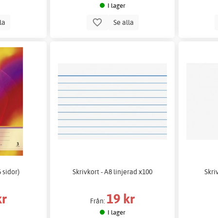
I lager
lla
Se alla
 sidor)
Skrivkort - A8 linjerad x100
Skri
kr
19 kr
Från:
I lager