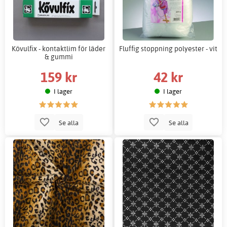
Kövulfix - kontaktlim för läder
Fluffig stoppning polyester - vit
& gummi
159 kr
42 kr
I lager
I lager
Se alla
Se alla