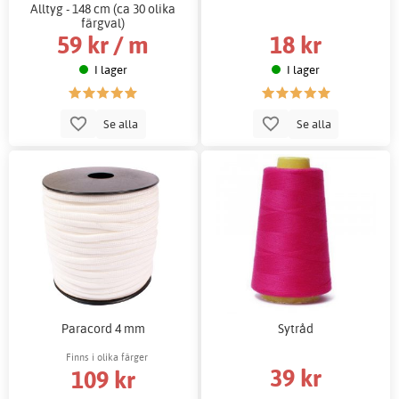
Alltyg - 148 cm (ca 30 olika
färgval)
59 kr / m
18 kr
I lager
I lager
Se alla
Se alla
Paracord 4 mm
Sytråd
Finns i olika färger
39 kr
109 kr