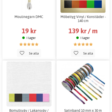
Moulinegarn DMC
Möbeltyg Vinyl / Konstläder -
140 cm
19 kr
139 kr / m
I lager
I lager
Se alla
Se alla
Bomullsväv / Lakansväv /
Satinband 10 mm x 30 m