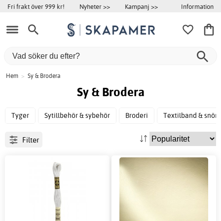
Information
Fri frakt över 999 kr!
Nyheter >>
Kampanj >>
Hem
>
Sy & Brodera
Sy & Brodera
Tyger
Sytillbehör & sybehör
Broderi
Textilband & snör
Filter