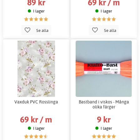
89 kr
69 kr / m
I lager
I lager
Se alla
Se alla
Vaxduk PVC Rosslinga
Bastband i viskos - Många
olika färger
69 kr / m
9 kr
I lager
I lager