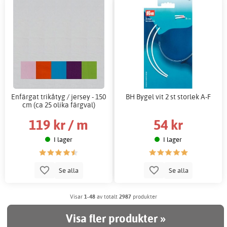
Enfärgat trikåtyg / jersey - 150
BH Bygel vit 2 st storlek A-F
cm (ca 25 olika färgval)
119 kr / m
54 kr
I lager
I lager
Se alla
Se alla
Visar
1-48
av totalt
2987
produkter
Visa fler produkter »