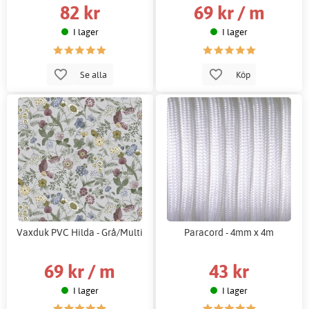
82 kr
69 kr / m
I lager
I lager
Se alla
Köp
Vaxduk PVC Hilda - Grå/Multi
Paracord - 4mm x 4m
69 kr / m
43 kr
I lager
I lager