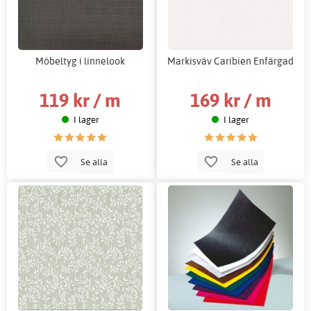
Möbeltyg i linnelook
Markisväv Caribien Enfärgad
119 kr / m
169 kr / m
I lager
I lager
Se alla
Se alla