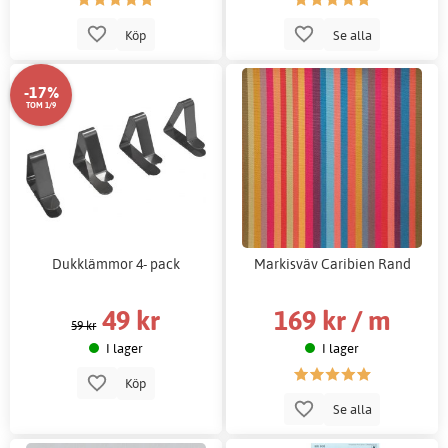
Köp
Se alla
-17%
TOM 1/9
Dukklämmor 4- pack
Markisväv Caribien Rand
49 kr
169 kr / m
59 kr
I lager
I lager
Köp
Se alla