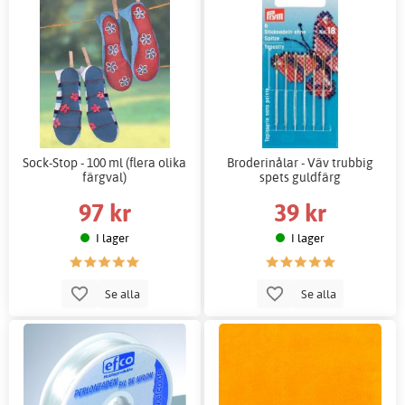
Sock-Stop - 100 ml (flera olika
Broderinålar - Väv trubbig
färgval)
spets guldfärg
97 kr
39 kr
I lager
I lager
Se alla
Se alla