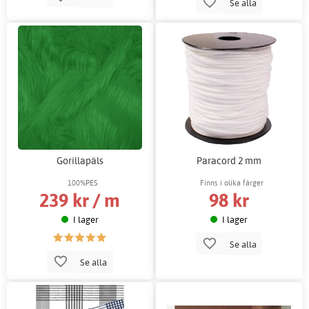
Se alla
Gorillapäls
Paracord 2 mm
100%PES
Finns i olika färger
239 kr / m
98 kr
I lager
I lager
Se alla
Se alla