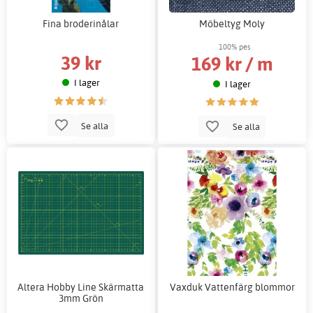
Fina broderinålar
Möbeltyg Moly
100% pes
39 kr
169 kr / m
I lager
I lager
Se alla
Se alla
Altera Hobby Line Skärmatta
Vaxduk Vattenfärg blommor
3mm Grön