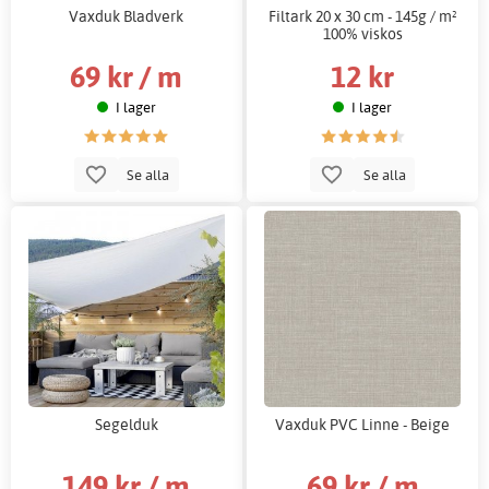
Vaxduk Bladverk
Filtark 20 x 30 cm - 145g / m²
100% viskos
69 kr / m
12 kr
I lager
I lager
Se alla
Se alla
Segelduk
Vaxduk PVC Linne - Beige
149 kr / m
69 kr / m