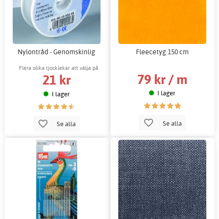
Nylontråd - Genomskinlig
Fleecetyg 150 cm
Flera olika tjocklekar att välja på
79 kr / m
21 kr
I lager
I lager
Se alla
Se alla