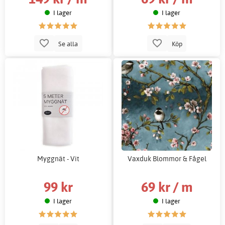
I lager
I lager
Se alla
Köp
Myggnät - Vit
Vaxduk Blommor & Fågel
99 kr
69 kr / m
I lager
I lager