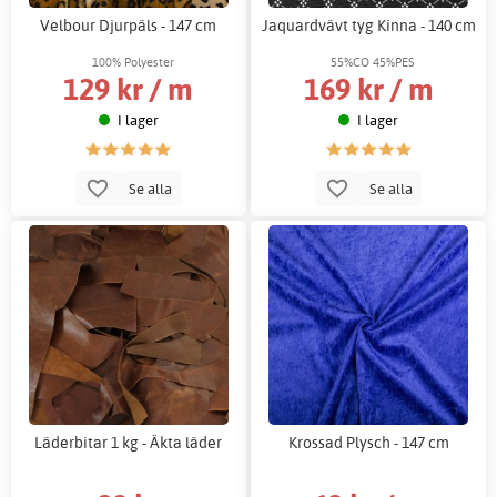
Velbour Djurpäls - 147 cm
Jaquardvävt tyg Kinna - 140 cm
100% Polyester
55%CO 45%PES
129 kr / m
169 kr / m
I lager
I lager
Se alla
Se alla
Läderbitar 1 kg - Äkta läder
Krossad Plysch - 147 cm