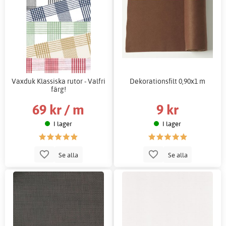
Vaxduk Klassiska rutor - Valfri
Dekorationsfilt 0,90x1 m
färg!
69 kr / m
9 kr
I lager
I lager
Se alla
Se alla