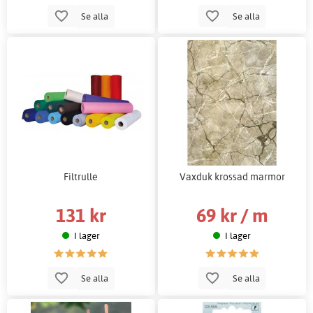
Se alla
Se alla
Filtrulle
Vaxduk krossad marmor
131 kr
69 kr / m
I lager
I lager
Se alla
Se alla