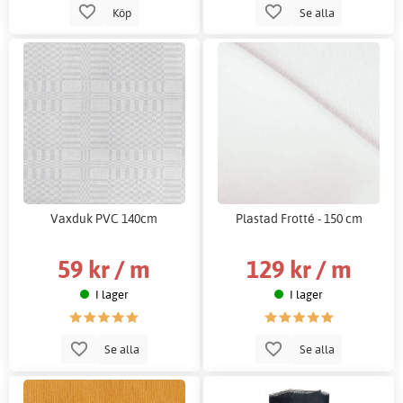
Köp
Se alla
Vaxduk PVC 140cm
Plastad Frotté - 150 cm
59 kr / m
129 kr / m
I lager
I lager
Se alla
Se alla