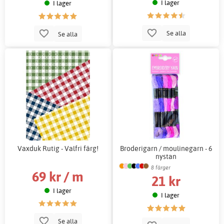
I lager
I lager
Se alla
Se alla
Vaxduk Rutig - Valfri färg!
Broderigarn / moulinegarn - 6
nystan
8 färger
69 kr / m
21 kr
I lager
I lager
Se alla