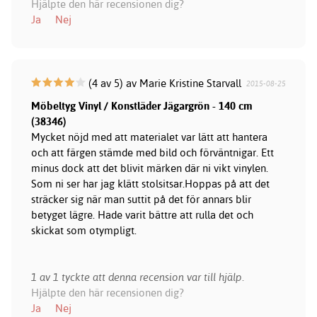
Hjälpte den här recensionen dig?
Ja
Nej
(4 av 5) av Marie Kristine Starvall
2015-08-25
Möbeltyg Vinyl / Konstläder Jägargrön - 140 cm
(38346)
Mycket nöjd med att materialet var lätt att hantera
och att färgen stämde med bild och förväntnigar. Ett
minus dock att det blivit märken där ni vikt vinylen.
Som ni ser har jag klätt stolsitsar.Hoppas på att det
sträcker sig när man suttit på det för annars blir
betyget lägre. Hade varit bättre att rulla det och
skickat som otympligt.
1 av 1 tyckte att denna recension var till hjälp.
Hjälpte den här recensionen dig?
Ja
Nej