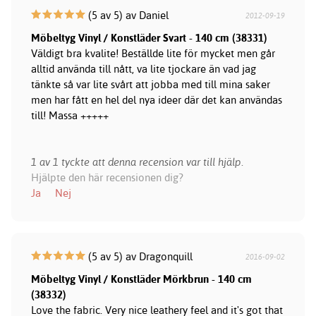
(5 av 5) av Daniel
2012-09-19
Möbeltyg Vinyl / Konstläder Svart - 140 cm (38331)
Väldigt bra kvalite! Beställde lite för mycket men går
alltid använda till nått, va lite tjockare än vad jag
tänkte så var lite svårt att jobba med till mina saker
men har fått en hel del nya ideer där det kan användas
till! Massa +++++
1 av 1 tyckte att denna recension var till hjälp.
Hjälpte den här recensionen dig?
Ja
Nej
(5 av 5) av Dragonquill
2016-09-02
Möbeltyg Vinyl / Konstläder Mörkbrun - 140 cm
(38332)
Love the fabric. Very nice leathery feel and it's got that