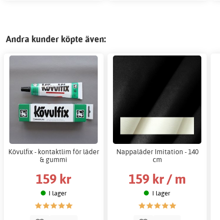
Andra kunder köpte även:
Kövulfix - kontaktlim för läder
Nappaläder Imitation - 140
& gummi
cm
159 kr
159 kr / m
I lager
I lager