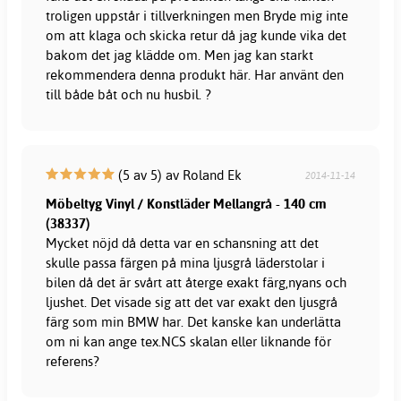
troligen uppstår i tillverkningen men Bryde mig inte
om att klaga och skicka retur då jag kunde vika det
bakom det jag klädde om. Men jag kan starkt
rekommendera denna produkt här. Har använt den
till både båt och nu husbil. ?
(5 av 5) av Roland Ek
2014-11-14
Möbeltyg Vinyl / Konstläder Mellangrå - 140 cm
(38337)
Mycket nöjd då detta var en schansning att det
skulle passa färgen på mina ljusgrå läderstolar i
bilen då det är svårt att återge exakt färg,nyans och
ljushet. Det visade sig att det var exakt den ljusgrå
färg som min BMW har. Det kanske kan underlätta
om ni kan ange tex.NCS skalan eller liknande för
referens?