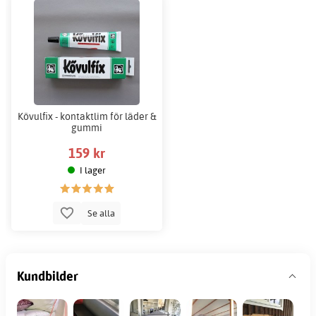
Kövulfix - kontaktlim för läder &
gummi
159 kr
I lager
Se alla
Kundbilder