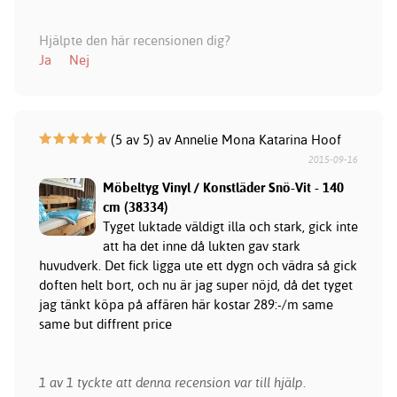
Hjälpte den här recensionen dig?
Ja
Nej
(5 av 5) av Annelie Mona Katarina Hoof
2015-09-16
Möbeltyg Vinyl / Konstläder Snö-Vit - 140
cm (38334)
Tyget luktade väldigt illa och stark, gick inte
att ha det inne då lukten gav stark
huvudverk. Det fick ligga ute ett dygn och vädra så gick
doften helt bort, och nu är jag super nöjd, då det tyget
jag tänkt köpa på affären här kostar 289:-/m same
same but diffrent price
1 av 1 tyckte att denna recension var till hjälp.