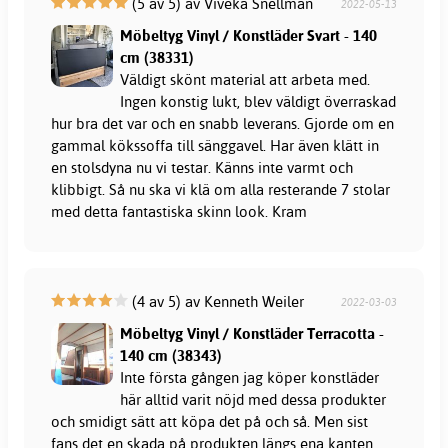
(5 av 5) av Viveka Snellman
2022-05-13
Möbeltyg Vinyl / Konstläder Svart - 140
cm (38331)
Väldigt skönt material att arbeta med.
Ingen konstig lukt, blev väldigt överraskad
hur bra det var och en snabb leverans. Gjorde om en
gammal kökssoffa till sänggavel. Har även klätt in
en stolsdyna nu vi testar. Känns inte varmt och
klibbigt. Så nu ska vi klä om alla resterande 7 stolar
med detta fantastiska skinn look. Kram
(4 av 5) av Kenneth Weiler
2022-03-03
Möbeltyg Vinyl / Konstläder Terracotta -
140 cm (38343)
Inte första gången jag köper konstläder
här alltid varit nöjd med dessa produkter
och smidigt sätt att köpa det på och så. Men sist
fans det en skada på produkten längs ena kanten