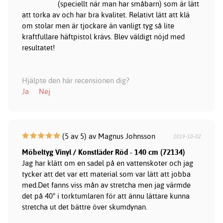
(speciellt när man har småbarn) som är lätt
att torka av och har bra kvalitet. Relativt lätt att klä
om stolar men är tjockare än vanligt tyg så lite
kraftfullare häftpistol krävs. Blev väldigt nöjd med
resultatet!
Hjälpte den här recensionen dig?
Ja
Nej
(5 av 5) av Magnus Johnsson
2019-10-02
Möbeltyg Vinyl / Konstläder Röd - 140 cm (72134)
Jag har klätt om en sadel på en vattenskoter och jag
tycker att det var ett material som var lätt att jobba
med.Det fanns viss mån av stretcha men jag värmde
det på 40° i torktumlaren för att ännu lättare kunna
stretcha ut det bättre över skumdynan.