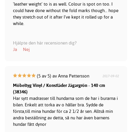
'leather weight' to is as well. Colour is spot on too. I
could have done without the fold marks though... hope
they stretch out of it after I've kept it rolled up for a
while.
Hjälpte den här recensionen dig?
Ja
Nej
(5 av 5) av Anna Pettersson
2017-09-02
Möbeltyg Vinyl / Konstläder Jägargrön - 140 cm
(38346)
Har sytt madrasser till hundarna som de har i burarna i
bilen. Enkelt att torka av o håller bra. Sydde de
första,till mina hundar för ca 2 1/2 år sen. Alltså min
andra beställning av detta, så nu har även barnens
hundar fått dynor