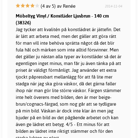
(4 av 5) av Renée
2014-11-04
Möbeltyg Vinyl / Konstläder Ljusbrun - 140 cm
(38326)
Jag tycker att kvalitén på konstlädret är jättefin. Det
är lätt att arbeta med, men det gäller att göra rätt
för man vill inte behöva sprätta något då det blir
fula hål och märken som inte alltid försvinner. Men
det gäller ju nästan alla typer av konstläder så det är
egentligen inget minus, man får ju även tänka på att
priset är väldigt förmånligt. Jag använder ett extra
tjockt påpressbart mellanlägg för att få lite mer
stadga när jag ska göra väskor, då det gärna faller
ihop när man gör lite större väskor. Färgen stämmer
inte helt överens med bilden, den är mer beige-
brun/cognacs-färgad, som nog går att se tydligare
på min bild. Väskan är dock inte klar än men jag
bjuder på en bild av det pågående arbetet och kan
även ge lädret ett betyg. 4/5 - Ett minus för att
bilden av lädret inte riktigt stämmer och för den
starka lukten av plast.