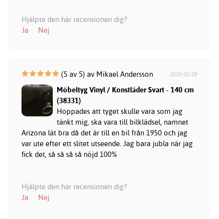
Hjälpte den här recensionen dig?
Ja
Nej
(5 av 5) av Mikael Andersson
2020-02-29
Möbeltyg Vinyl / Konstläder Svart - 140 cm
(38331)
Hoppades att tyget skulle vara som jag
tänkt mig, ska vara till bilklädsel, namnet
Arizona lät bra då det är till en bil från 1950 och jag
var ute efter ett slitet utseende. Jag bara jubla när jag
fick det, så så så så nöjd 100%
Hjälpte den här recensionen dig?
Ja
Nej