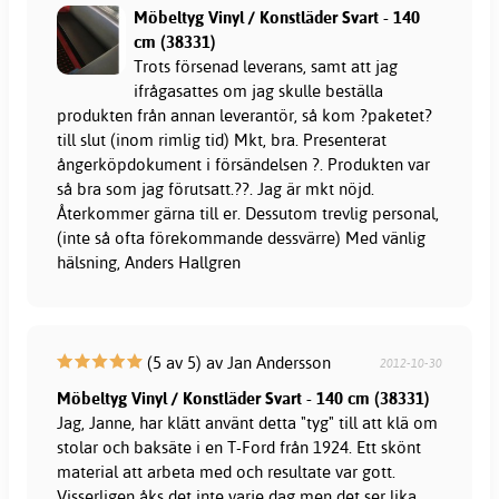
Möbeltyg Vinyl / Konstläder Svart - 140
cm (38331)
Trots försenad leverans, samt att jag
ifrågasattes om jag skulle beställa
produkten från annan leverantör, så kom ?paketet?
till slut (inom rimlig tid) Mkt, bra. Presenterat
ångerköpdokument i försändelsen ?. Produkten var
så bra som jag förutsatt.??. Jag är mkt nöjd.
Återkommer gärna till er. Dessutom trevlig personal,
(inte så ofta förekommande dessvärre) Med vänlig
hälsning, Anders Hallgren
(5 av 5) av Jan Andersson
2012-10-30
Möbeltyg Vinyl / Konstläder Svart - 140 cm (38331)
Jag, Janne, har klätt använt detta "tyg" till att klä om
stolar och baksäte i en T-Ford från 1924. Ett skönt
material att arbeta med och resultate var gott.
Visserligen åks det inte varje dag men det ser lika