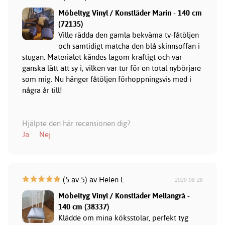
Möbeltyg Vinyl / Konstläder Marin - 140 cm
(72135)
Ville rädda den gamla bekväma tv-fåtöljen
och samtidigt matcha den blå skinnsoffan i
stugan. Materialet kändes lagom kraftigt och var
ganska lätt att sy i, vilken var tur för en total nybörjare
som mig. Nu hänger fåtöljen förhoppningsvis med i
några år till!
Hjälpte den här recensionen dig?
Ja
Nej
(5 av 5) av Helen L
2020-08-28
Möbeltyg Vinyl / Konstläder Mellangrå -
140 cm (38337)
Klädde om mina köksstolar, perfekt tyg