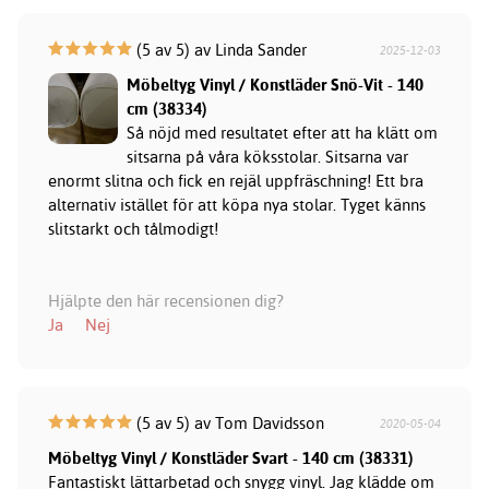
(5 av 5) av Linda Sander
2025-12-03
Möbeltyg Vinyl / Konstläder Snö-Vit - 140
cm (38334)
Så nöjd med resultatet efter att ha klätt om
sitsarna på våra köksstolar. Sitsarna var
enormt slitna och fick en rejäl uppfräschning! Ett bra
alternativ istället för att köpa nya stolar. Tyget känns
slitstarkt och tålmodigt!
Hjälpte den här recensionen dig?
Ja
Nej
(5 av 5) av Tom Davidsson
2020-05-04
Möbeltyg Vinyl / Konstläder Svart - 140 cm (38331)
Fantastiskt lättarbetad och snygg vinyl. Jag klädde om