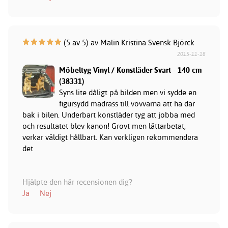
(5 av 5) av Malin Kristina Svensk Björck
2015-11-18
Möbeltyg Vinyl / Konstläder Svart - 140 cm
(38331)
Syns lite dåligt på bilden men vi sydde en
figursydd madrass till vovvarna att ha där
bak i bilen. Underbart konstläder tyg att jobba med
och resultatet blev kanon! Grovt men lättarbetat,
verkar väldigt hållbart. Kan verkligen rekommendera
det
Hjälpte den här recensionen dig?
Ja
Nej