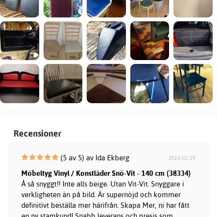
Recensioner
(5 av 5) av Ida Ekberg
2013-01-29
Möbeltyg Vinyl / Konstläder Snö-Vit - 140 cm (38334)
Å så snyggt!! Inte alls beige. Utan Vit-Vit. Snyggare i
verkligheten än på bild. Är supernöjd och kommer
definitivt beställa mer härifrån. Skapa Mer, ni har fått
en ny stamkund! Snabb leverans och presis som