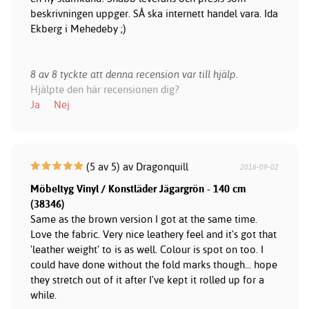
beskrivningen uppger. SÅ ska internett handel vara. Ida
Ekberg i Mehedeby ;)
8 av 8 tyckte att denna recension var till hjälp.
Hjälpte den här recensionen dig?
Ja
Nej
(5 av 5) av Dragonquill
2016-09-02
Möbeltyg Vinyl / Konstläder Jägargrön - 140 cm
(38346)
Same as the brown version I got at the same time.
Love the fabric. Very nice leathery feel and it's got that
'leather weight' to is as well. Colour is spot on too. I
could have done without the fold marks though... hope
they stretch out of it after I've kept it rolled up for a
while.