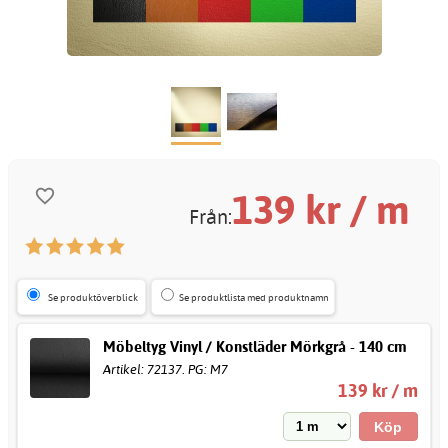
139
kr / m
Från:
Se produktöverblick
Se produktlista med produktnamn
Möbeltyg Vinyl / Konstläder Mörkgrå - 140 cm
Artikel: 72137. PG: M7
139 kr / m