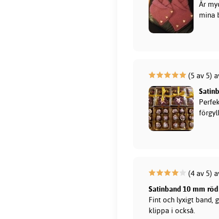
Är myc
mina b
(5 av 5) 
Satin
Perfek
förgyl
(4 av 5) 
Satinband 10 mm röd
Fint och lyxigt band, g
klippa i också.