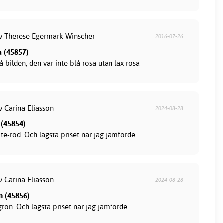
av Therese Egermark Winscher
2016-07-26
a (45857)
 bilden, den var inte blå rosa utan lax rosa
v Carina Eliasson
2024-08-28
 (45854)
mte-röd. Och lägsta priset när jag jämförde.
v Carina Eliasson
2024-08-28
n (45856)
-grön. Och lägsta priset när jag jämförde.