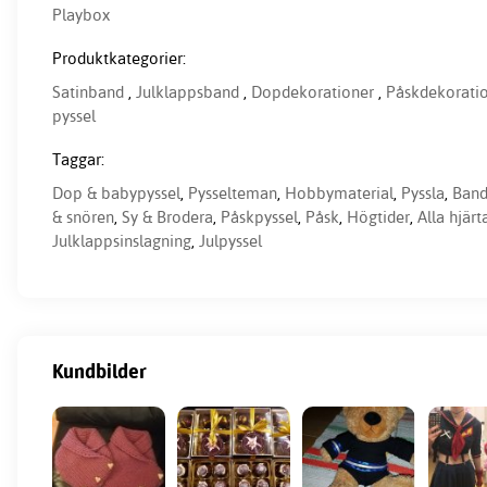
Playbox
Produktkategorier:
Satinband
,
Julklappsband
,
Dopdekorationer
,
Påskdekorati
pyssel
Taggar:
Dop & babypyssel
,
Pysselteman
,
Hobbymaterial
,
Pyssla
,
Band
& snören
,
Sy & Brodera
,
Påskpyssel
,
Påsk
,
Högtider
,
Alla hjär
Julklappsinslagning
,
Julpyssel
Kundbilder