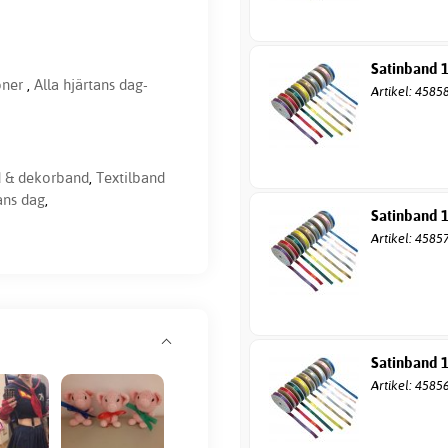
Satinband 
oner
,
Alla hjärtans dag-
Artikel: 4585
 & dekorband
,
Textilband
tans dag
,
Satinband 
Artikel: 4585
Satinband 
Artikel: 4585