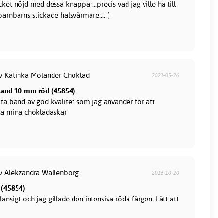
ket nöjd med dessa knappar...precis vad jag ville ha till
arnbarns stickade halsvärmare...:-)
av Katinka Molander Choklad
2021-05-26
band 10 mm röd (45854)
ta band av god kvalitet som jag använder för att
la mina chokladaskar
av Alekzandra Wallenborg
2016-10-20
 (45854)
lansigt och jag gillade den intensiva röda färgen. Lätt att