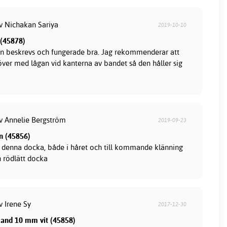
av Nichakan Sariya
2019-10-10
 (45878)
n beskrevs och fungerade bra. Jag rekommenderar att
över med lågan vid kanterna av bandet så den håller sig
av Annelie Bergström
2019-09-23
n (45856)
l denna docka, både i håret och till kommande klänning
en rödlätt docka
v Irene Sy
2017-12-30
band 10 mm vit (45858)