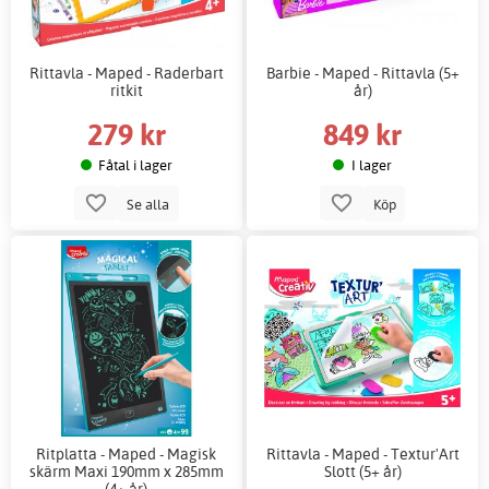
Rittavla - Maped - Raderbart
Barbie - Maped - Rittavla (5+
ritkit
år)
279 kr
849 kr
Fåtal i lager
I lager
Se alla
Köp
Ritplatta - Maped - Magisk
Rittavla - Maped - Textur'Art
skärm Maxi 190mm x 285mm
Slott (5+ år)
(4+ år)