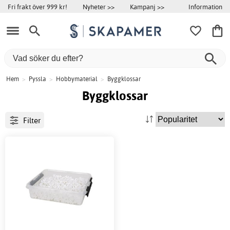
Information
Fri frakt över 999 kr!
Nyheter >>
Kampanj >>
Hem
>
Pyssla
>
Hobbymaterial
>
Byggklossar
Byggklossar
Filter