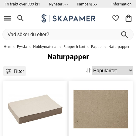
Information
Fri frakt över 999 kr!
Nyheter >>
Kampanj >>
Hem
>
Pyssla
>
Hobbymaterial
>
Papper & kort
>
Papper
>
Naturpapper
Naturpapper
Filter